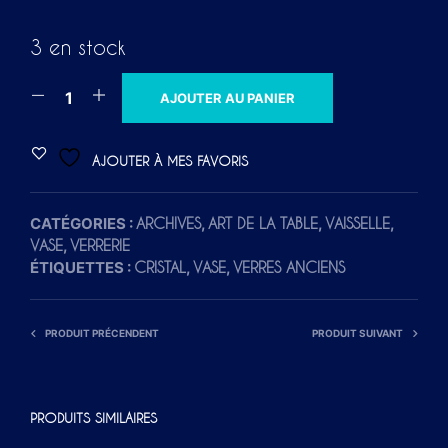
3 en stock
A
AJOUTER AU PANIER
L
T
AJOUTER À MES FAVORIS
E
R
CATÉGORIES :
,
,
,
ARCHIVES
ART DE LA TABLE
VAISSELLE
N
,
VASE
VERRERIE
A
ÉTIQUETTES :
,
,
CRISTAL
VASE
VERRES ANCIENS
T
I
V
PRODUIT PRÉCENDENT
PRODUIT SUIVANT
E
:
PRODUITS SIMILAIRES