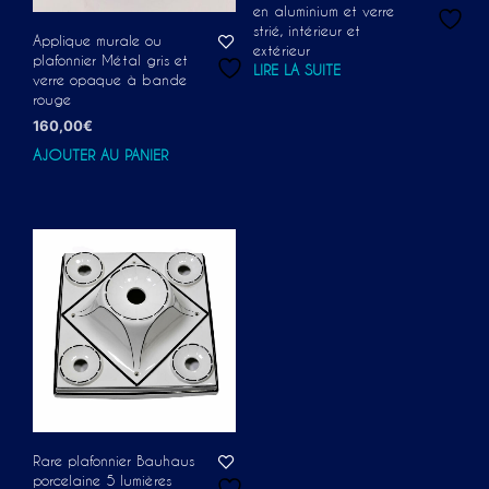
en aluminium et verre
strié, intérieur et
Applique murale ou
extérieur
plafonnier Métal gris et
LIRE LA SUITE
verre opaque à bande
rouge
160,00
€
AJOUTER AU PANIER
Rare plafonnier Bauhaus
porcelaine 5 lumières