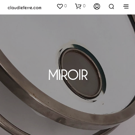
0
0
MIROIR