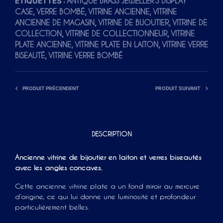
ÉTIQUETTES :
ANTIQUE BRASS JEWELLER'S DISPLAY
A
,
,
,
CASE
VERRE BOMBÉ
VITRINE ANCIENNE
VITRINE
T
,
,
ANCIENNE DE MAGASIN
VITRINE DE BIJOUTIER
VITRINE DE
I
,
,
COLLECTION
VITRINE DE COLLECTIONNEUR
VITRINE
V
,
,
PLATE ANCIENNE
VITRINE PLATE EN LAITON
VITRINE VERRE
,
E
BISEAUTÉ
VITRINE VERRE BOMBÉ
:
PRODUIT PRÉCENDENT
PRODUIT SUIVANT
DESCRIPTION
Ancienne vitrine de bijoutier en laiton et verres biseautés
avec les angles concaves.
Cette ancienne vitrine plate a un fond miroir au mercure
d’origine, ce qui lui donne une luminosité et profondeur
particulièrement belles.