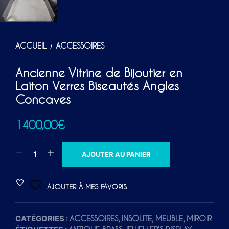
ACCUEIL
ACCESSOIRES
/
Ancienne Vitrine de Bijoutier en
Laiton Verres Biseautés Angles
Concaves
1400,00
€
A
AJOUTER AU PANIER
L
T
AJOUTER À MES FAVORIS
E
R
CATÉGORIES :
,
,
,
ACCESSOIRES
INSOLITE
MEUBLE
MIROIR
N