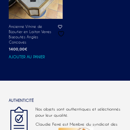
Ancienne Vitrine de
Bijoutier en Laiton Verres
Biseautés Angles
Concaves
1400,00
€
AJOUTER AU PANIER
AUTHENTICITÉ
Nos objets sont authentiques et séléctionnés
pour leur qualité.
Claudie Ferré est Membre du syndicat des