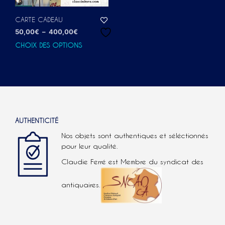
CARTE CADEAU
Plage
50,00
€
–
400,00
€
de
CHOIX DES OPTIONS
Ce
prix :
produit
50,00€
a
à
plusieurs
400,00€
variations.
Les
options
peuvent
AUTHENTICITÉ
être
Nos objets sont authentiques et séléctionnés
choisies
pour leur qualité.
sur
Claudie Ferré est Membre du syndicat des
la
page
du
antiquaires.
produit