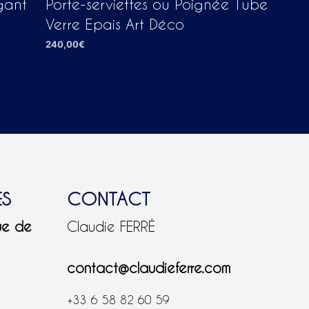
gant
Porte-serviettes ou Poignée Tube
Verre Epais Art Déco
240,00
€
AJOUTER AU PANIER
ES
CONTACT
ue de
Claudie FERRÉ
contact@claudieferre.com
+33 6 58 82 60 59