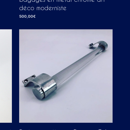
déco moderniste
500,00
€
AJOUTER AU PANIER