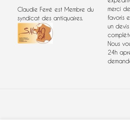
expéditi
merci d
Claudie Ferré est Membre du
favoris 
syndicat des antiquaires.
un devis
complète
Nous vo
24h apr
demande
COOKIES