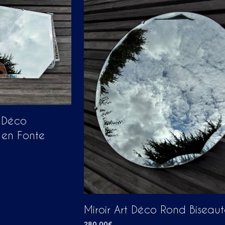
t Déco
 en Fonte
Miroir Art Déco Rond Biseau
280,00
€