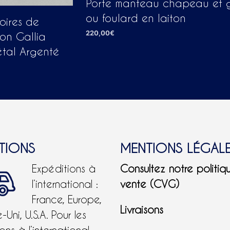
Porte manteau chapeau et 
ou foulard en laiton
oires de
220,00
€
son Gallia
AJOUTER AU PANIER
étal Argenté
ITIONS
MENTIONS LÉGAL
Expéditions à
Consultez notre politiq
l’international :
vente (CVG)
France, Europe,
Livraisons
Uni, U.S.A.
Pour les