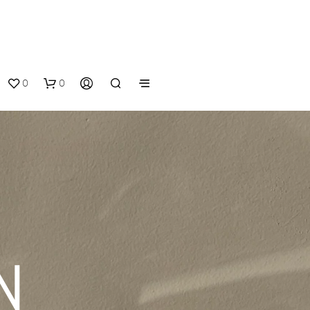
0
0
V
O
N
T
R
E