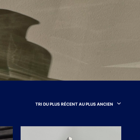
P
A
N
I
E
R
E
S
T
V
I
D
E
.
TRI DU PLUS RÉCENT AU PLUS ANCIEN