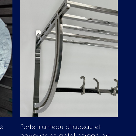
té
Porte manteau chapeau et
bagages en métal chromé art