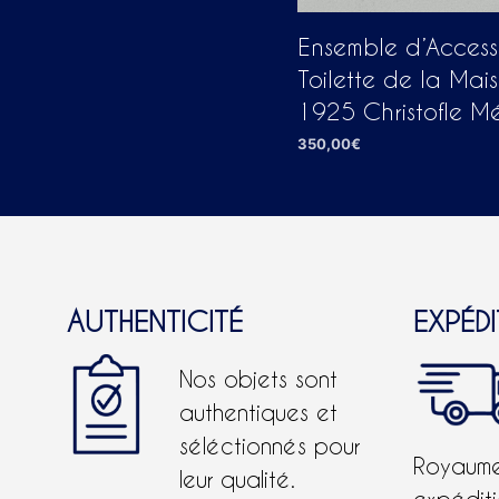
Ensemble d’Access
Toilette de la Mai
1925 Christofle M
350,00
€
AJOUTER AU PANIER
AUTHENTICITÉ
EXPÉD
Nos objets sont
authentiques et
séléctionnés pour
Royaume-
leur qualité.