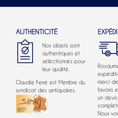
AUTHENTICITÉ
EXPÉD
Nos objets sont
authentiques et
séléctionnés pour
Royaume-
leur qualité.
expéditi
merci d
Claudie Ferré est Membre du
favoris 
syndicat des antiquaires.
un devis
complète
Nous vo