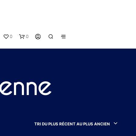
0
0
ienne
V
O
T
TRI DU PLUS RÉCENT AU PLUS ANCIEN
R
E