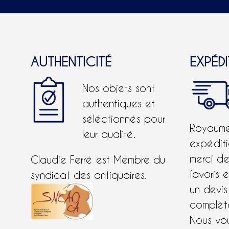
AUTHENTICITÉ
EXPÉD
Nos objets sont
authentiques et
séléctionnés pour
Royaume-
leur qualité.
expéditi
merci d
Claudie Ferré est Membre du
favoris 
syndicat des antiquaires.
un devis
complète
Nous vo