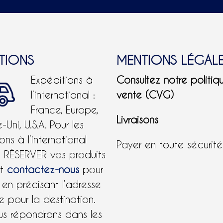
ITIONS
MENTIONS LÉGAL
Expéditions à
Consultez notre politiq
l’international :
vente (CVG)
France, Europe,
Livraisons
Uni, U.S.A.
Pour les
ons à l’international
Payer en toute sécurit
e RÉSERVER vos produits
et
contactez-nous
pour
 en précisant l’adresse
 pour la destination.
us répondrons dans les