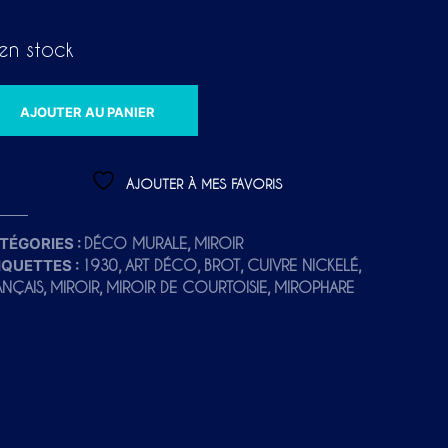
en stock
A
AJOUTER AU PANIER
L
T
E
AJOUTER À MES FAVORIS
R
N
TÉGORIES :
,
DÉCO MURALE
MIROIR
A
IQUETTES :
,
,
,
,
1930
ART DÉCO
BROT
CUIVRE NICKELÉ
,
,
,
ANÇAIS
MIROIR
MIROIR DE COURTOISIE
MIROPHARE
T
I
V
E
: