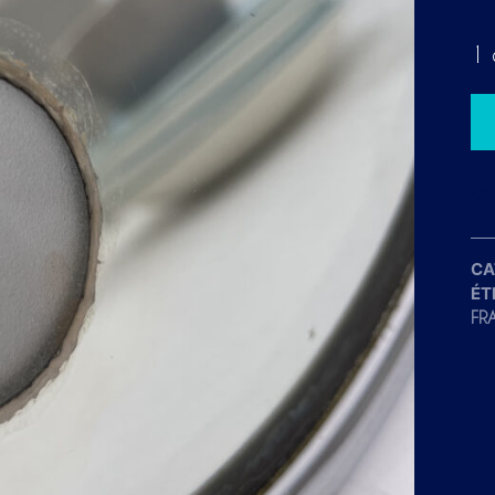
1 
CA
ÉT
FR