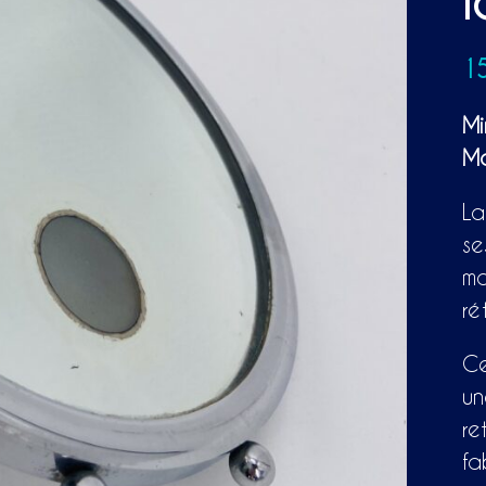
l
1
Mi
Ma
La
se
mo
ré
Ce
un
re
fa