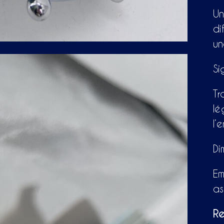
Un
di
un
Si
Tr
lé
l’
Di
Em
as
Re