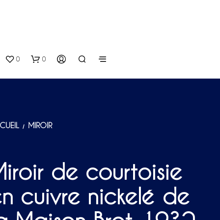
0
0
CUEIL
MIROIR
/
iroir de courtoisie
V
O
n cuivre nickelé de
T
R
E