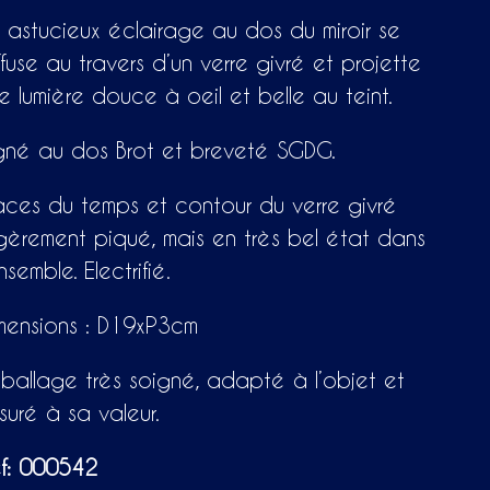
 astucieux éclairage au dos du miroir se
ffuse au travers d’un verre givré et projette
e lumière douce à oeil et belle au teint.
gné au dos Brot et breveté SGDG.
aces du temps et contour du verre givré
gèrement piqué, mais en très bel état dans
ensemble. Electrifié.
mensions : D19xP3cm
ballage très soigné, adapté à l’objet et
suré à sa valeur.
f: 000542