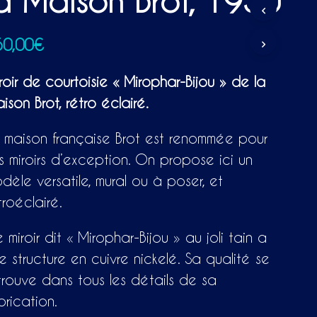
a Maison Brot, 1930
P
A
N
50,00
€
I
E
R
roir de courtoisie « Mirophar-Bijou » de la
E
S
ison Brot, rétro éclairé.
T
V
 maison française Brot est renommée pour
I
D
s miroirs d’exception. On propose ici un
E
dèle versatile, mural ou à poser, et
.
troéclairé.
 miroir dit « Mirophar-Bijou » au joli tain a
e structure en cuivre nickelé. Sa qualité se
trouve dans tous les détails de sa
brication.