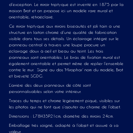
d’exception. Le miroir triptyque est inventé en 1875 par la
maison Brot et on propose ici un modèle rare mural et
orientable, rétroéclairé.
Ce miroir triptyque aux miroirs biseautés et joli tain a une
structure en laiton chromé d’une qualité de fabrication
visible dans tous ses détails. Un éclairage intégré sur le
panneau central à travers une loupe procure un
éclairage doux à oeil et beau au teint. Les trois
panneaux sont orientables. Le bras de fixation mural est
également orientable et permet même de replier l’ensemble
contre le mur. Signé au dos ‘Mirophar’ nom du modèle, Brot
et breveté SGDG.
L’arrière des deux panneaux de côté sont
personnalisables selon votre intérieur.
Traces du temps et chrome légèrement piqué, visibles sur
les photos qui ne font que s’ajouter au charme de l’objet.
Dimensions : L78H35P21cm, diamètre des miroirs 24cm.
Emballage très soigné, adapté à l’objet et assuré à sa
valeur.