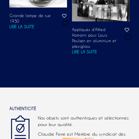
Grande lampe de rue
1950
LIRE LA SUITE
Appliques d’Alfred
Homann pour Louis
Poulsen en aluminium et
plexiglass
LIRE LA SUITE
AUTHENTICITÉ
Nos objets sont authentiques et séléctionnés
pour leur qualité.
Claudie Ferré est Membre du syndicat des