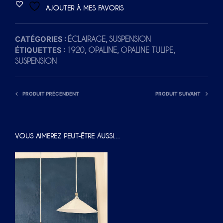
T
AJOUTER À MES FAVORIS
E
R
CATÉGORIES :
,
ÉCLAIRAGE
SUSPENSION
N
ÉTIQUETTES :
,
,
,
1920
OPALINE
OPALINE TULIPE
A
SUSPENSION
T
I
V
PRODUIT PRÉCENDENT
PRODUIT SUIVANT
E
:
VOUS AIMEREZ PEUT-ÊTRE AUSSI…