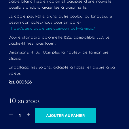
câble blanc tissé en coton et équipée d’une nouvelle
douille standard argentée à baïonnette.
Le câble peut-être d’une autre couleur ou longueur, si
besoin contactez-nous pour en parler
https://www.claudieferre.com/contact-v2-map/
Douille standard baïonnette B22, compatible LED. Le
cache-fil n’est pas fourni.
Dimensions: H13xl10cm plus la hauteur de la monture
choisie
Emballage très soigné, adapté à l’objet et assuré à sa
valeur.
Ref: 000526
10 en stock
A
AJOUTER AU PANIER
L