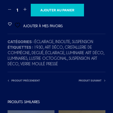
A
AJOUTER AU PANIER
L
T
AJOUTER À MES FAVORIS
E
R
CATÉGORIES :
,
,
ÉCLAIRAGE
INSOLITE
SUSPENSION
N
ÉTIQUETTES :
,
,
1930
ART DÉCO
CRISTALLERIE DE
A
,
,
,
,
COMPIÈGNE
DEGUÉ
ÉCLAIRAGE
LUMINAIRE ART DÉCO
T
,
,
LUMINAIRES
LUSTRE OCTOGONAL
SUSPENSION ART
I
,
DÉCO
VERRE MOULÉ PRESSÉ
V
E
PRODUIT PRÉCENDENT
PRODUIT SUIVANT
:
PRODUITS SIMILAIRES