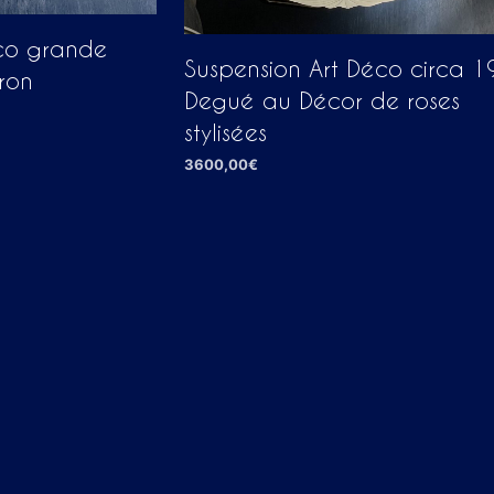
éco grande
Suspension Art Déco circa 
ron
Degué au Décor de roses
stylisées
3600,00
€
AJOUTER AU PANIER