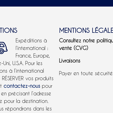
ITIONS
MENTIONS LÉGAL
Expéditions à
Consultez notre politiq
l’international :
vente (CVG)
France, Europe,
Livraisons
Uni, U.S.A.
Pour les
ons à l’international
Payer en toute sécurit
e RÉSERVER vos produits
et
contactez-nous
pour
 en précisant l’adresse
 pour la destination.
us répondrons dans les