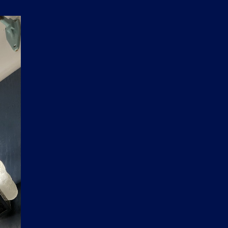
P
A
N
I
E
R
E
S
T
V
I
D
E
.