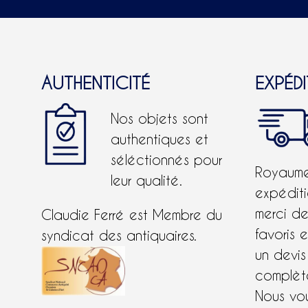
AUTHENTICITÉ
EXPÉD
Nos objets sont
authentiques et
séléctionnés pour
Royaume-
leur qualité.
expéditi
merci d
Claudie Ferré est Membre du
favoris 
syndicat des antiquaires.
un devis
complète
Nous vo