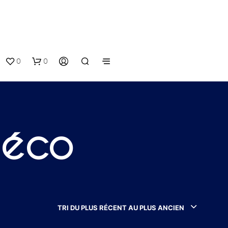
0
0
déco
V
O
T
TRI DU PLUS RÉCENT AU PLUS ANCIEN
R
E