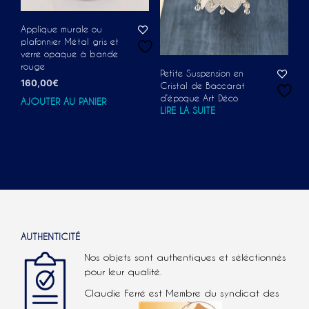
Applique murale ou
plafonnier Métal gris et
verre opaque à bande
rouge
Petite Suspension en
160,00
€
Cristal de Baccarat
d’époque Art Déco
AJOUTER AU PANIER
LIRE LA SUITE
AUTHENTICITÉ
Nos objets sont authentiques et séléctionnés
pour leur qualité.
Claudie Ferré est Membre du syndicat des