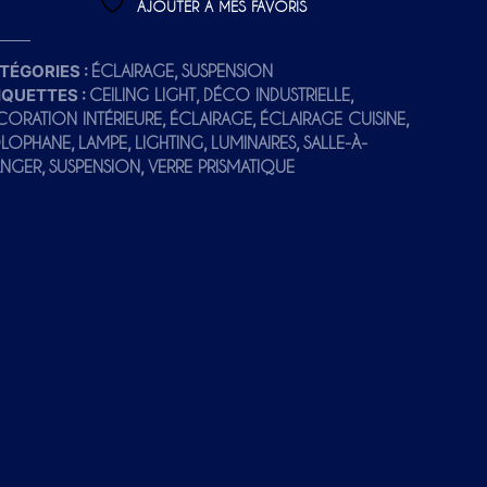
E
AJOUTER À MES FAVORIS
R
N
TÉGORIES :
,
ÉCLAIRAGE
SUSPENSION
A
IQUETTES :
,
,
CEILING LIGHT
DÉCO INDUSTRIELLE
,
,
,
CORATION INTÉRIEURE
ÉCLAIRAGE
ÉCLAIRAGE CUISINE
T
,
,
,
,
LOPHANE
LAMPE
LIGHTING
LUMINAIRES
SALLE-À-
I
,
,
NGER
SUSPENSION
VERRE PRISMATIQUE
V
E
: