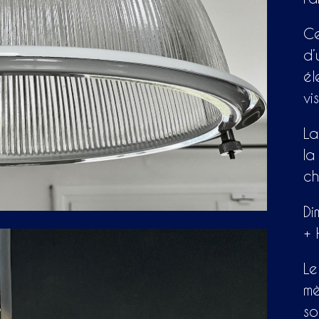
Ce
d’
él
vi
La
la
ch
Di
+ 
Le
mè
so