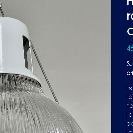
H
r
d
4
Su
pr
Le
l’
ho
l’
pl
l’