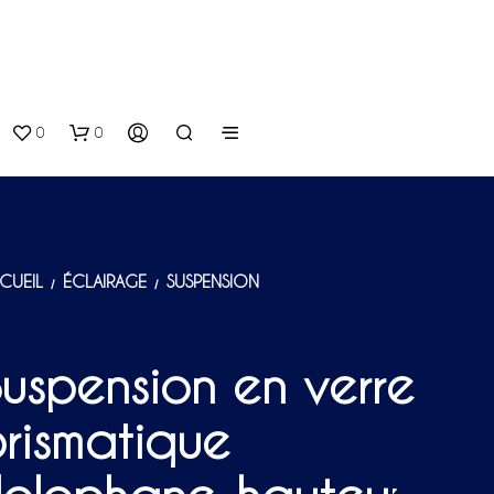
0
0
CUEIL
ÉCLAIRAGE
SUSPENSION
/
/
uspension en verre
V
O
rismatique
T
R
E