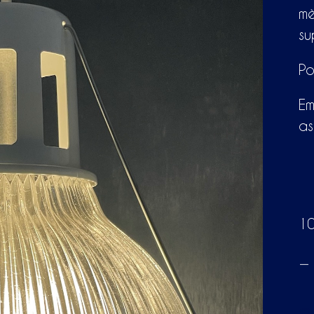
mè
su
Po
Em
as
10