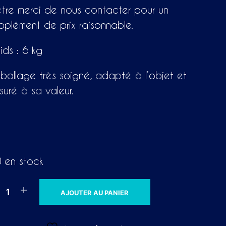
tre merci de nous contacter pour un
pplément de prix raisonnable.
ids : 6 kg
ballage très soigné, adapté à l’objet et
suré à sa valeur.
 en stock
A
AJOUTER AU PANIER
L
T