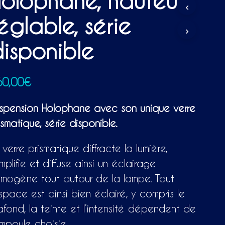
olophane, hauteur
P
A
églable, série
N
I
E
isponible
R
E
S
T
60,00
€
V
I
spension Holophane avec son unique verre
D
E
ismatique, série disponible.
.
 verre prismatique diffracte la lumière,
amplifie et diffuse ainsi un éclairage
mogène tout autour de la lampe. Tout
espace est ainsi bien éclairé, y compris le
afond, la teinte et l’intensité dépendent de
ampoule choisie.