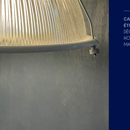
CA
ÉT
DÉ
HO
MA