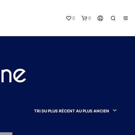
0
0
ine
V
O
T
R
TRI DU PLUS RÉCENT AU PLUS ANCIEN
E
P
A
N