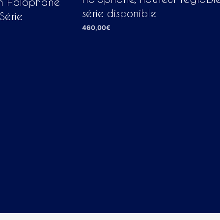
n Holophane
série disponible
Série
460,00
€
AJOUTER AU PANIER