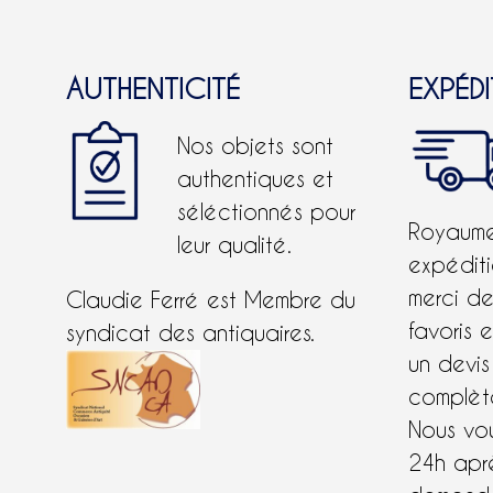
AUTHENTICITÉ
EXPÉD
Nos objets sont
authentiques et
séléctionnés pour
Royaume-
leur qualité.
expéditi
merci d
Claudie Ferré est Membre du
favoris 
syndicat des antiquaires.
un devis
complète
Nous vo
24h apr