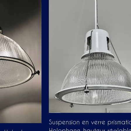
Suspension en verre prismati
Holophane, hauteur réglable