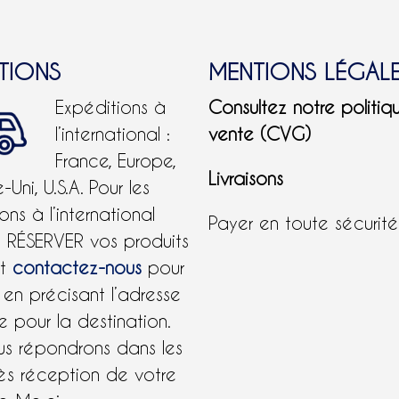
ITIONS
MENTIONS LÉGAL
Expéditions à
Consultez notre politiq
l’international :
vente (CVG)
France, Europe,
Livraisons
Uni, U.S.A.
Pour les
ons à l’international
Payer en toute sécurit
e RÉSERVER vos produits
et
contactez-nous
pour
 en précisant l’adresse
 pour la destination.
us répondrons dans les
ès réception de votre