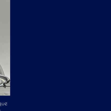
I
E
R
E
S
T
V
I
D
E
.
que
,