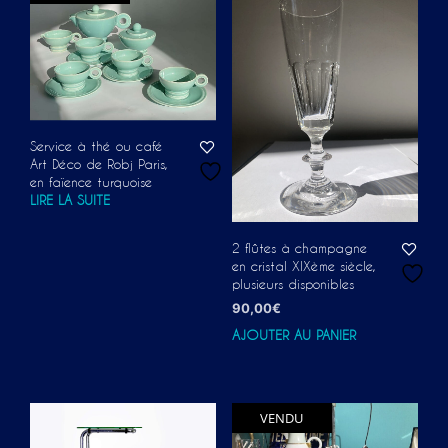
Service à thé ou café
Art Déco de Robj Paris,
en faïence turquoise
LIRE LA SUITE
2 flûtes à champagne
en cristal XIXème siècle,
plusieurs disponibles
90,00
€
AJOUTER AU PANIER
VENDU