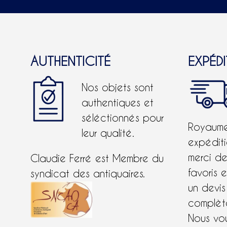
AUTHENTICITÉ
EXPÉD
Nos objets sont
authentiques et
séléctionnés pour
Royaume-
leur qualité.
expéditi
merci d
Claudie Ferré est Membre du
favoris 
syndicat des antiquaires.
un devis
complète
Nous vo