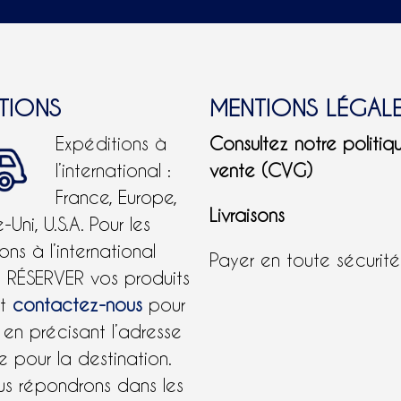
ITIONS
MENTIONS LÉGAL
Expéditions à
Consultez notre politiq
l’international :
vente (CVG)
France, Europe,
Livraisons
Uni, U.S.A.
Pour les
ons à l’international
Payer en toute sécurit
e RÉSERVER vos produits
et
contactez-nous
pour
 en précisant l’adresse
 pour la destination.
us répondrons dans les