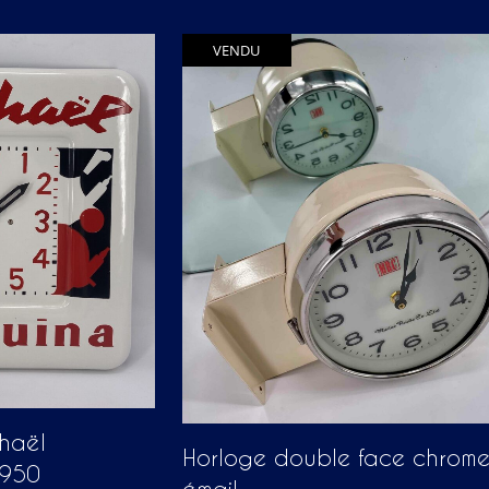
VENDU
haël
Horloge double face chrome
1950