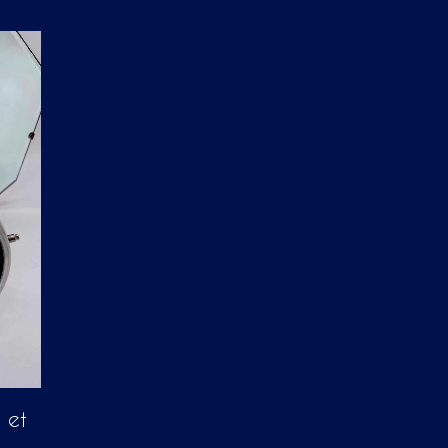
P
A
N
I
E
R
E
S
T
V
I
D
E
.
 et