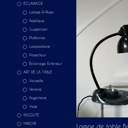
ÉCLAIRAGE
Lampe-À-Poser
Applique
Suspension
Plafonnier
Lampadaire
Projecteur
Éclairage Extérieur
ART DE LA TABLE
Vaisselle
Verrerie
Argenterie
Vase
INSOLITE
MIROIR
Lampe de table B