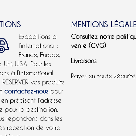
ITIONS
MENTIONS LÉGAL
Expéditions à
Consultez notre politiq
l’international :
vente (CVG)
France, Europe,
Livraisons
Uni, U.S.A.
Pour les
ons à l’international
Payer en toute sécurit
e RÉSERVER vos produits
et
contactez-nous
pour
 en précisant l’adresse
 pour la destination.
us répondrons dans les
ès réception de votre