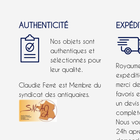
AUTHENTICITÉ
EXPÉD
Nos objets sont
authentiques et
séléctionnés pour
Royaume-
leur qualité.
expéditi
merci d
Claudie Ferré est Membre du
favoris 
syndicat des antiquaires.
un devis
complète
Nous vo
24h apr