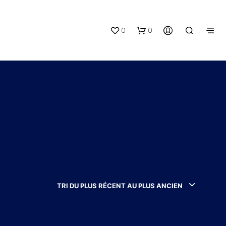
0
0
V
O
T
R
TRI DU PLUS RÉCENT AU PLUS ANCIEN
E
P
A
N