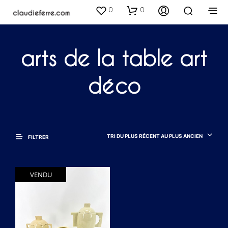
0
0
arts de la table art
déco
TRI DU PLUS RÉCENT AU PLUS ANCIEN
FILTRER
VENDU