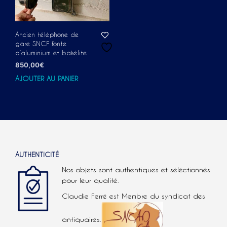
Ancien téléphone de
gare SNCF fonte
d’aluminium et bakélite
850,00
€
AJOUTER AU PANIER
AUTHENTICITÉ
Nos objets sont authentiques et séléctionnés
pour leur qualité.
Claudie Ferré est Membre du syndicat des
antiquaires.