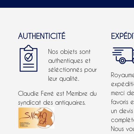
chois
sur
la
pag
AUTHENTICITÉ
EXPÉD
du
produ
Nos objets sont
authentiques et
séléctionnés pour
Royaume-
leur qualité.
expéditi
merci d
Claudie Ferré est Membre du
favoris 
syndicat des antiquaires.
un devis
complète
Nous vo