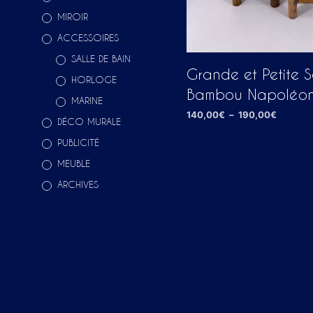
MIROIR
ACCESSOIRES
SALLE DE BAIN
Grande et Petite S
HORLOGE
Bambou Napoléon 
MARINE
Plage
140,00
€
–
190,00
€
DÉCO MURALE
de
CHOIX DES OPTIONS
Ce
prix :
PUBLICITÉ
140,00
produ
MEUBLE
à
a
190,00
ARCHIVES
plusi
variat
Les
optio
peuv
être