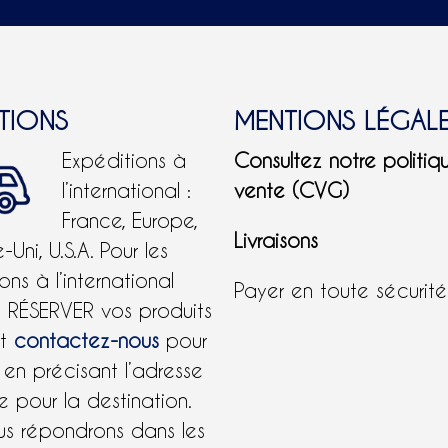
ies
e
ITIONS
MENTIONS LÉGAL
Expéditions à
Consultez notre politiq
it
l’international :
vente (CVG)
France, Europe,
Livraisons
Uni, U.S.A.
Pour les
ons à l’international
Payer en toute sécurit
e RÉSERVER vos produits
et
contactez-nous
pour
 en précisant l’adresse
 pour la destination.
us répondrons dans les