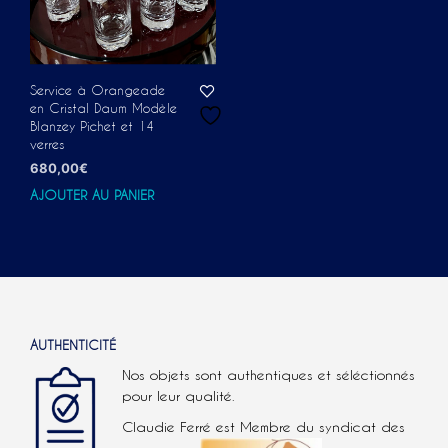
Service à Orangeade
en Cristal Daum Modèle
Blanzey Pichet et 14
verres
680,00
€
AJOUTER AU PANIER
AUTHENTICITÉ
Nos objets sont authentiques et séléctionnés
pour leur qualité.
Claudie Ferré est Membre du syndicat des