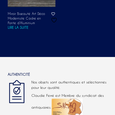
Miroir Biseauté Art Déco
Moderniste Cadre en
Fonte d’Aluminium
LIRE LA SUITE
AUTHENTICITÉ
Nos objets sont authentiques et séléctionnés
pour leur qualité.
Claudie Ferré est Membre du syndicat des
antiquaires.