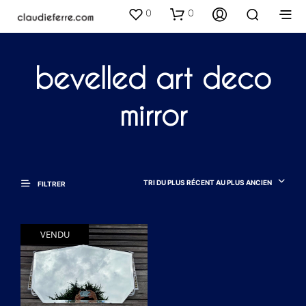
0
0
bevelled art deco
mirror
TRI DU PLUS RÉCENT AU PLUS ANCIEN
FILTRER
VENDU