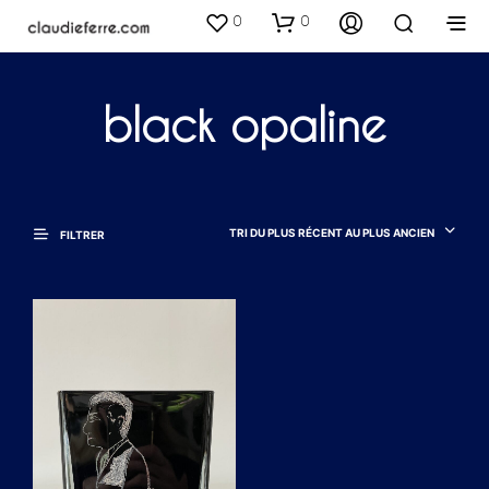
0
0
black opaline
TRI DU PLUS RÉCENT AU PLUS ANCIEN
FILTRER