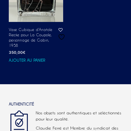
Vase Cubique d’Anatole
Riecke pour La Coupole,
personnage de Gabin,
1958
350,00
€
AJOUTER AU PANIER
AUTHENTICITÉ
Nos objets sont authentiques et séléctionnés
pour leur qualité.
Claudie Ferré est Membre du syndicat des