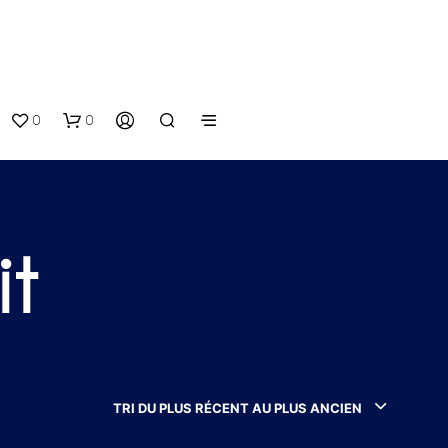
0
0
it
V
O
T
TRI DU PLUS RÉCENT AU PLUS ANCIEN
R
E