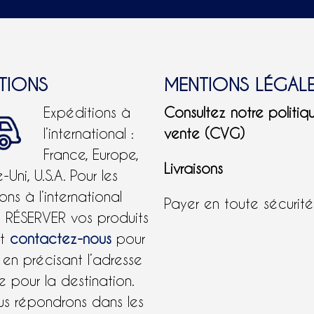
ITIONS
MENTIONS LÉGAL
Expéditions à
Consultez notre politiq
l’international :
vente (CVG)
France, Europe,
Livraisons
Uni, U.S.A.
Pour les
ons à l’international
Payer en toute sécurit
e RÉSERVER vos produits
et
contactez-nous
pour
 en précisant l’adresse
 pour la destination.
us répondrons dans les