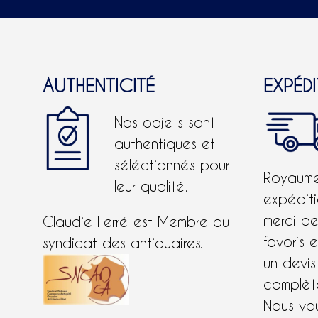
AUTHENTICITÉ
EXPÉD
Nos objets sont
authentiques et
séléctionnés pour
Royaume-
leur qualité.
expéditi
merci d
Claudie Ferré est Membre du
favoris 
syndicat des antiquaires.
un devis
complète
Nous vo