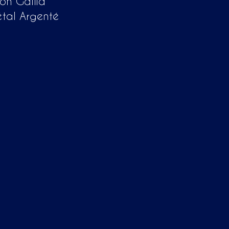
son Gallia
étal Argenté