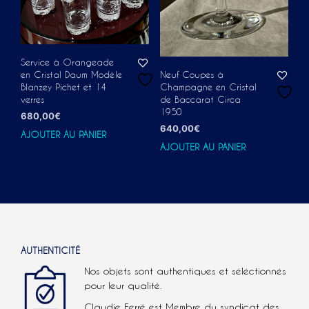
Service à Orangeade
Neuf Coupes à
en Cristal Daum Modèle
Champagne en Cristal
Blanzey Pichet et 14
de Baccarat Circa
verres
1950
680,00
€
640,00
€
AJOUTER AU PANIER
AJOUTER AU PANIER
AUTHENTICITÉ
Nos objets sont authentiques et séléctionnés
pour leur qualité.
Claudie Ferré est Membre du syndicat des