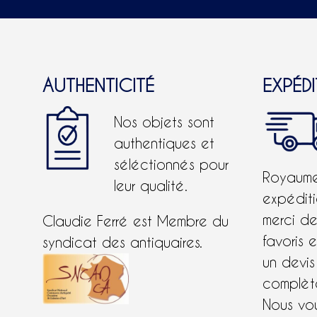
AUTHENTICITÉ
EXPÉD
Nos objets sont
authentiques et
séléctionnés pour
Royaume-
leur qualité.
expéditi
merci d
Claudie Ferré est Membre du
favoris 
syndicat des antiquaires.
un devis
complète
Nous vo