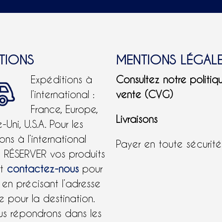
ITIONS
MENTIONS LÉGAL
Expéditions à
Consultez notre politiq
l’international :
vente (CVG)
France, Europe,
Livraisons
Uni, U.S.A.
Pour les
ons à l’international
Payer en toute sécurit
e RÉSERVER vos produits
et
contactez-nous
pour
 en précisant l’adresse
 pour la destination.
us répondrons dans les