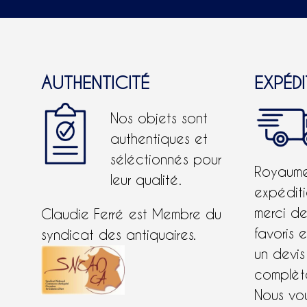
AUTHENTICITÉ
EXPÉD
Nos objets sont
authentiques et
séléctionnés pour
Royaume-
leur qualité.
expéditi
merci d
Claudie Ferré est Membre du
favoris 
syndicat des antiquaires.
un devis
complète
Nous vo