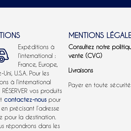
ITIONS
MENTIONS LÉGAL
Expéditions à
Consultez notre politiq
l’international :
vente (CVG)
France, Europe,
Livraisons
Uni, U.S.A.
Pour les
ons à l’international
Payer en toute sécurit
e RÉSERVER vos produits
et
contactez-nous
pour
 en précisant l’adresse
 pour la destination.
us répondrons dans les