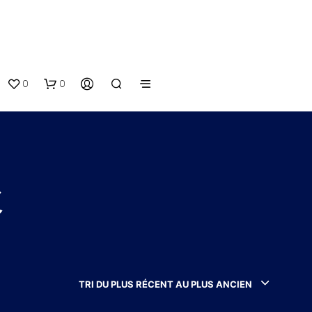
0
0
e
V
O
T
TRI DU PLUS RÉCENT AU PLUS ANCIEN
R
E