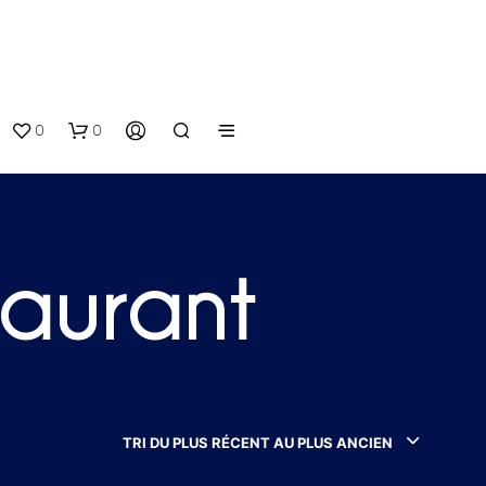
0
0
taurant
V
O
T
TRI DU PLUS RÉCENT AU PLUS ANCIEN
R
E