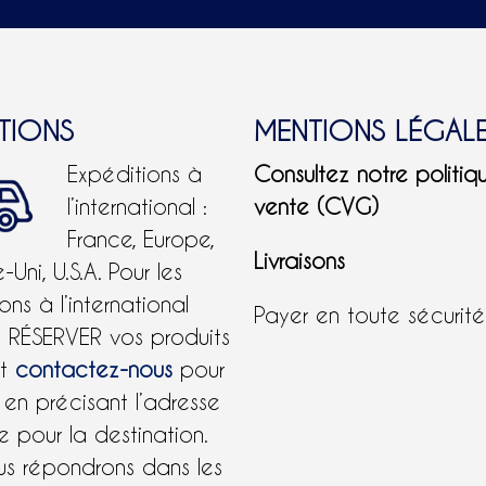
ITIONS
MENTIONS LÉGAL
Expéditions à
Consultez notre politiq
l’international :
vente (CVG)
France, Europe,
Livraisons
Uni, U.S.A.
Pour les
ons à l’international
Payer en toute sécurit
e RÉSERVER vos produits
et
contactez-nous
pour
 en précisant l’adresse
 pour la destination.
us répondrons dans les