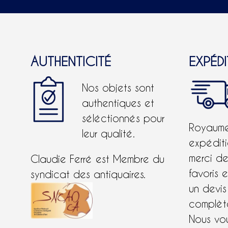
AUTHENTICITÉ
EXPÉD
Nos objets sont
authentiques et
séléctionnés pour
Royaume-
leur qualité.
expéditi
merci d
Claudie Ferré est Membre du
favoris 
syndicat des antiquaires.
un devis
complète
Nous vo