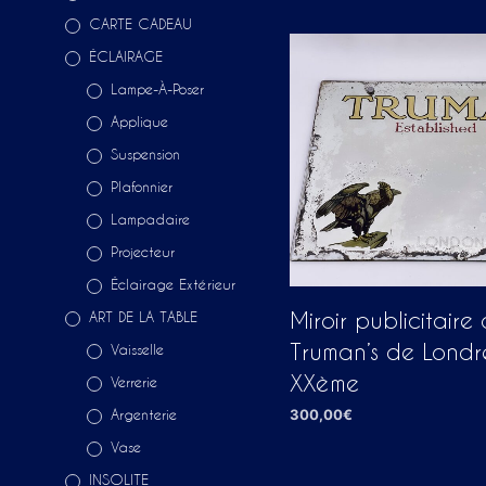
CARTE CADEAU
ÉCLAIRAGE
Lampe-À-Poser
Applique
Suspension
Plafonnier
Lampadaire
Projecteur
Éclairage Extérieur
Miroir publicitaire
ART DE LA TABLE
Truman’s de Londr
Vaisselle
XXème
Verrerie
300,00
€
Argenterie
AJOUTER AU PANIER
Vase
INSOLITE