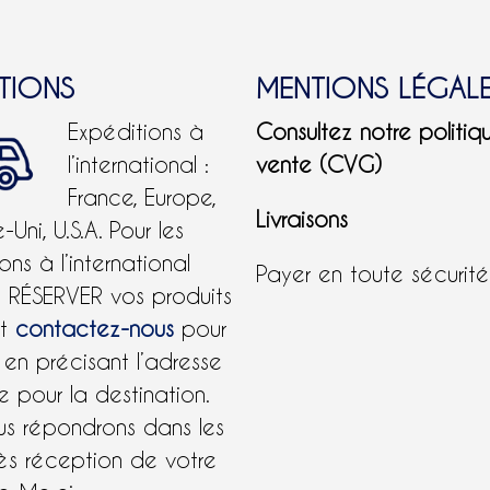
ITIONS
MENTIONS LÉGAL
Expéditions à
Consultez notre politiq
l’international :
vente (CVG)
France, Europe,
Livraisons
Uni, U.S.A.
Pour les
ons à l’international
Payer en toute sécurit
e RÉSERVER vos produits
et
contactez-nous
pour
 en précisant l’adresse
 pour la destination.
us répondrons dans les
ès réception de votre