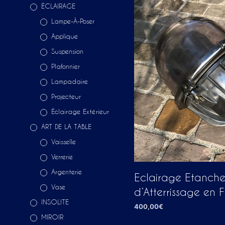
ÉCLAIRAGE
Lampe-À-Poser
Applique
Suspension
Plafonnier
Lampadaire
Projecteur
Éclairage Extérieur
ART DE LA TABLE
Vaisselle
Verrerie
Argenterie
Eclairage Etanche
Vase
d’Atterrissage en 
INSOLITE
400,00
€
MIROIR
AJOUTER AU PANIER