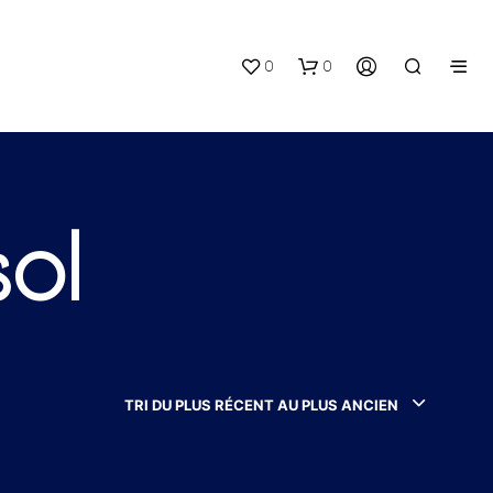
0
0
ol
V
O
T
R
TRI DU PLUS RÉCENT AU PLUS ANCIEN
E
P
A
N