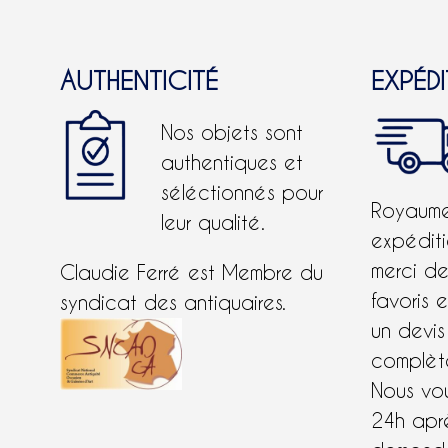
AUTHENTICITÉ
EXPÉD
Nos objets sont
authentiques et
séléctionnés pour
Royaume-
leur qualité.
expéditi
merci d
Claudie Ferré est Membre du
favoris 
syndicat des antiquaires.
un devis
complète
Nous vo
24h apr