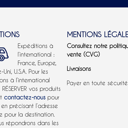
ITIONS
MENTIONS LÉGAL
Expéditions à
Consultez notre politiq
l’international :
vente (CVG)
France, Europe,
Livraisons
Uni, U.S.A.
Pour les
ons à l’international
Payer en toute sécurit
e RÉSERVER vos produits
et
contactez-nous
pour
 en précisant l’adresse
 pour la destination.
us répondrons dans les