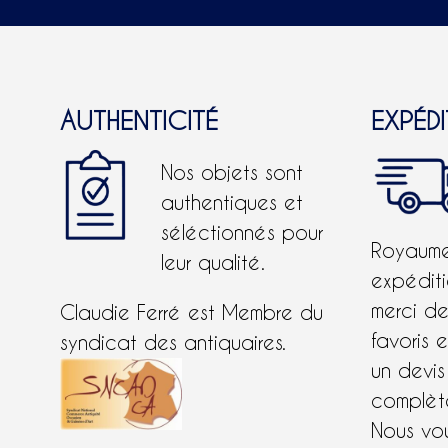
AUTHENTICITÉ
EXPÉD
Nos objets sont
authentiques et
séléctionnés pour
Royaume-
leur qualité.
expéditi
merci d
Claudie Ferré est Membre du
favoris 
syndicat des antiquaires.
un devis
complète
Nous vo