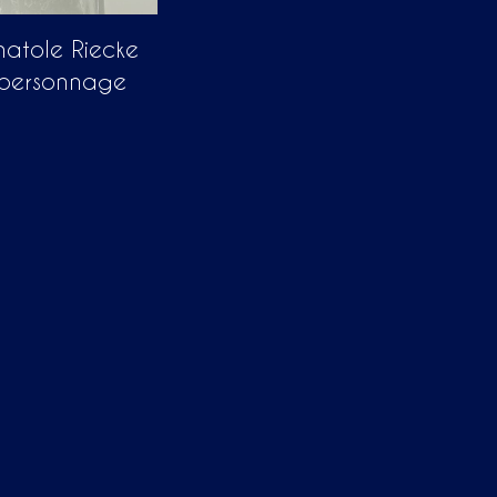
atole Riecke
 personnage