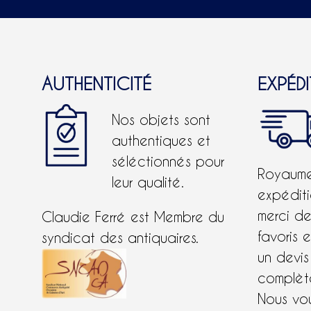
AUTHENTICITÉ
EXPÉD
Nos objets sont
authentiques et
séléctionnés pour
Royaume-
leur qualité.
expéditi
merci d
Claudie Ferré est Membre du
favoris 
syndicat des antiquaires.
un devis
complète
Nous vo