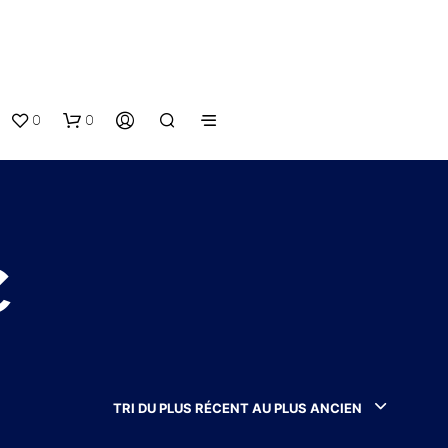
0
0
e
V
O
T
TRI DU PLUS RÉCENT AU PLUS ANCIEN
R
E