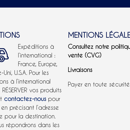
ITIONS
MENTIONS LÉGAL
Expéditions à
Consultez notre politiq
l’international :
vente (CVG)
France, Europe,
Livraisons
Uni, U.S.A.
Pour les
ons à l’international
Payer en toute sécurit
e RÉSERVER vos produits
et
contactez-nous
pour
 en précisant l’adresse
 pour la destination.
us répondrons dans les