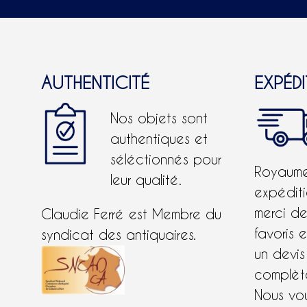
AUTHENTICITÉ
EXPÉD
Nos objets sont
authentiques et
séléctionnés pour
Royaume-
leur qualité.
expéditi
merci d
Claudie Ferré est Membre du
favoris 
syndicat des antiquaires.
un devis
complète
Nous vo