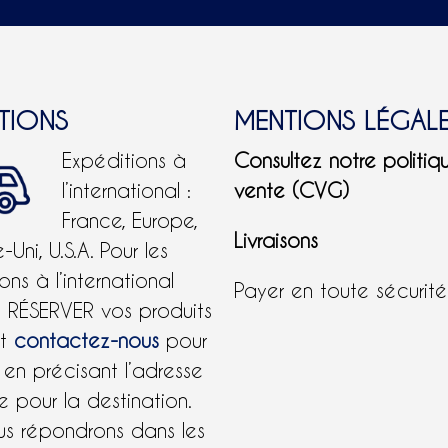
ITIONS
MENTIONS LÉGAL
Expéditions à
Consultez notre politiq
l’international :
vente (CVG)
France, Europe,
Livraisons
Uni, U.S.A.
Pour les
ons à l’international
Payer en toute sécurit
e RÉSERVER vos produits
et
contactez-nous
pour
 en précisant l’adresse
 pour la destination.
us répondrons dans les