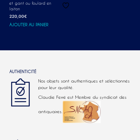
et gant ou foulard en
laiton
220,00
€
AJOUTER AU PANIER
AUTHENTICITÉ
Nos objets sont authentiques et séléctionnés
pour leur qualité.
Claudie Ferré est Membre du syndicat des
antiquaires.