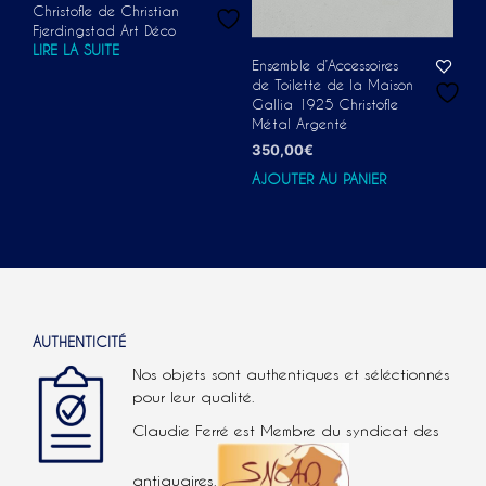
Christofle de Christian
Fjerdingstad Art Déco
LIRE LA SUITE
Ensemble d’Accessoires
de Toilette de la Maison
Gallia 1925 Christofle
Métal Argenté
350,00
€
AJOUTER AU PANIER
AUTHENTICITÉ
Nos objets sont authentiques et séléctionnés
pour leur qualité.
Claudie Ferré est Membre du syndicat des
antiquaires.