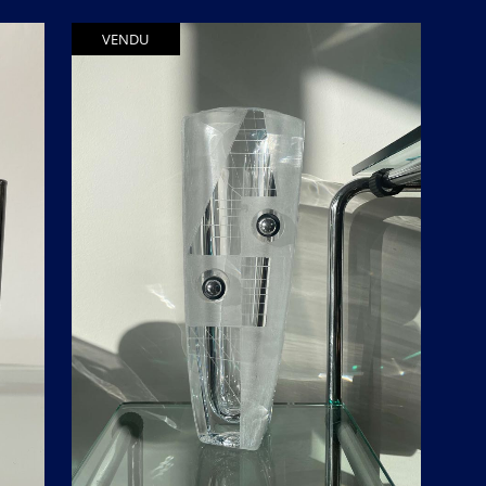
P
A
VENDU
N
I
E
R
E
S
T
V
I
D
E
.