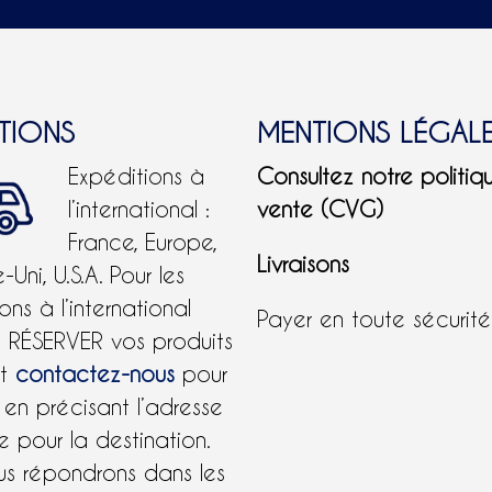
ITIONS
MENTIONS LÉGAL
Expéditions à
Consultez notre politiq
l’international :
vente (CVG)
France, Europe,
Livraisons
Uni, U.S.A.
Pour les
ons à l’international
Payer en toute sécurit
e RÉSERVER vos produits
et
contactez-nous
pour
 en précisant l’adresse
 pour la destination.
us répondrons dans les