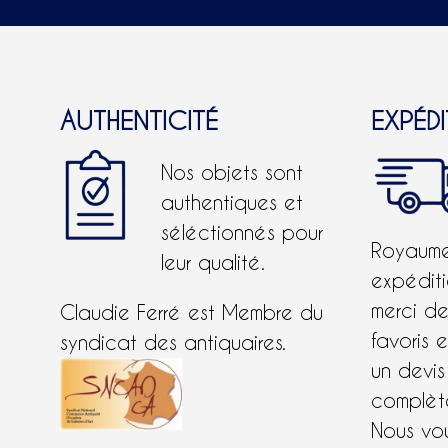
AUTHENTICITÉ
EXPÉD
Nos objets sont
authentiques et
séléctionnés pour
Royaume-
leur qualité.
expéditi
merci d
Claudie Ferré est Membre du
favoris 
syndicat des antiquaires.
un devis
complète
Nous vo