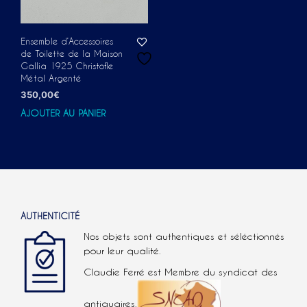
Ensemble d’Accessoires
de Toilette de la Maison
Gallia 1925 Christofle
Métal Argenté
350,00
€
AJOUTER AU PANIER
AUTHENTICITÉ
Nos objets sont authentiques et séléctionnés
pour leur qualité.
Claudie Ferré est Membre du syndicat des
antiquaires.