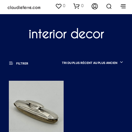
0
0
interior decor
TRI DU PLUS RÉCENT AU PLUS ANCIEN
FILTRER