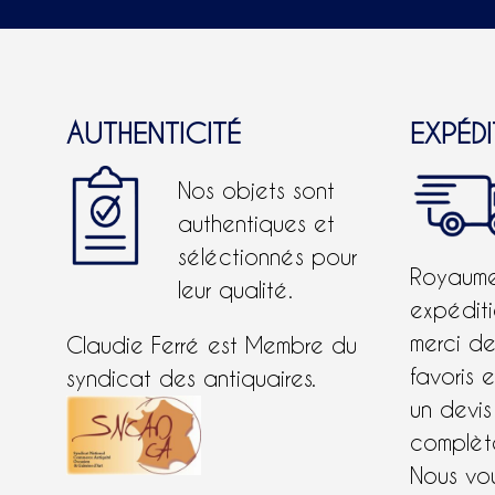
AUTHENTICITÉ
EXPÉD
Nos objets sont
authentiques et
séléctionnés pour
Royaume-
leur qualité.
expéditi
merci d
Claudie Ferré est Membre du
favoris 
syndicat des antiquaires.
un devis
complète
Nous vo