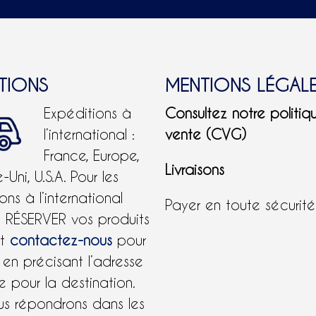
ITIONS
MENTIONS LÉGAL
Expéditions à
Consultez notre politiq
l’international :
vente (CVG)
France, Europe,
Livraisons
Uni, U.S.A.
Pour les
ons à l’international
Payer en toute sécurit
e RÉSERVER vos produits
et
contactez-nous
pour
 en précisant l’adresse
 pour la destination.
us répondrons dans les