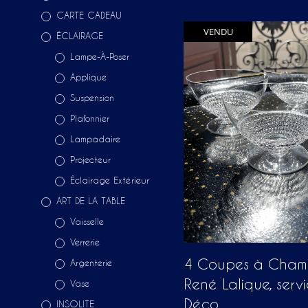
CARTE CADEAU
VENDU
ÉCLAIRAGE
Lampe-À-Poser
Applique
Suspension
Plafonnier
Lampadaire
Projecteur
Éclairage Extérieur
ART DE LA TABLE
Vaisselle
Verrerie
4 Coupes à Cha
Argenterie
René Lalique, serv
Vase
Déco
INSOLITE