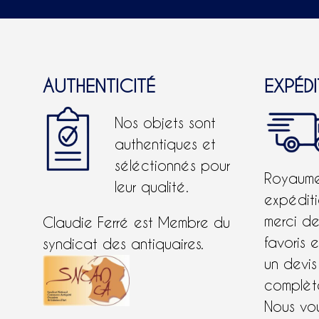
AUTHENTICITÉ
EXPÉD
Nos objets sont
authentiques et
séléctionnés pour
Royaume-
leur qualité.
expéditi
merci d
Claudie Ferré est Membre du
favoris 
syndicat des antiquaires.
un devis
complète
Nous vo