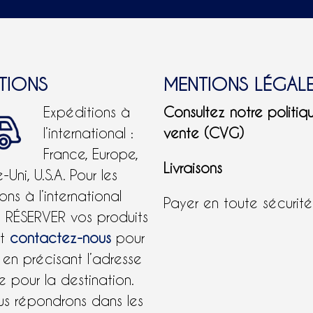
ITIONS
MENTIONS LÉGAL
Expéditions à
Consultez notre politiq
l’international :
vente (CVG)
France, Europe,
Livraisons
Uni, U.S.A.
Pour les
ons à l’international
Payer en toute sécurit
e RÉSERVER vos produits
et
contactez-nous
pour
 en précisant l’adresse
 pour la destination.
us répondrons dans les