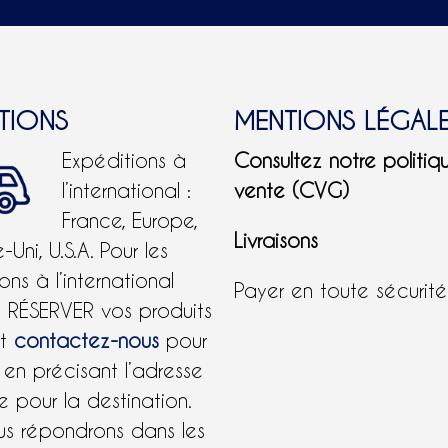
ITIONS
MENTIONS LÉGAL
Expéditions à
Consultez notre politiq
l’international :
vente (CVG)
France, Europe,
Livraisons
Uni, U.S.A.
Pour les
ons à l’international
Payer en toute sécurit
e RÉSERVER vos produits
et
contactez-nous
pour
 en précisant l’adresse
 pour la destination.
us répondrons dans les