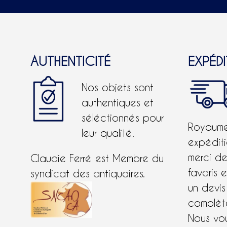
AUTHENTICITÉ
EXPÉD
Nos objets sont
authentiques et
séléctionnés pour
Royaume-
leur qualité.
expéditi
merci d
Claudie Ferré est Membre du
favoris 
syndicat des antiquaires.
un devis
complète
Nous vo