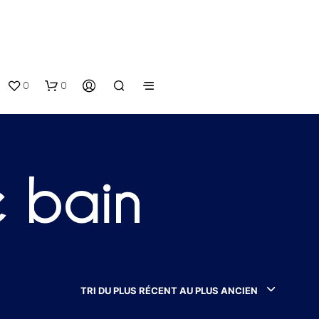
0
0
e bain
V
O
T
TRI DU PLUS RÉCENT AU PLUS ANCIEN
R
E