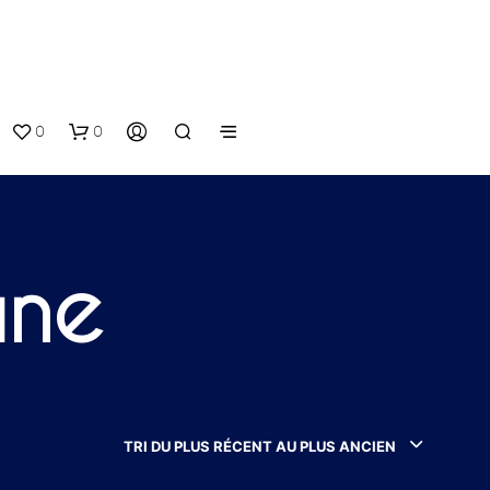
0
0
ane
V
O
T
TRI DU PLUS RÉCENT AU PLUS ANCIEN
R
E