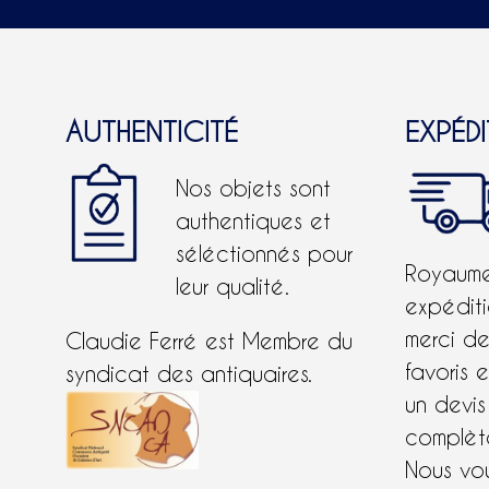
AUTHENTICITÉ
EXPÉD
Nos objets sont
authentiques et
séléctionnés pour
Royaume-
leur qualité.
expéditi
merci d
Claudie Ferré est Membre du
favoris 
syndicat des antiquaires.
un devis
complète
Nous vo