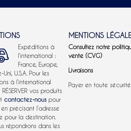
ITIONS
MENTIONS LÉGAL
Expéditions à
Consultez notre politiq
l’international :
vente (CVG)
France, Europe,
Livraisons
Uni, U.S.A.
Pour les
ons à l’international
Payer en toute sécurit
e RÉSERVER vos produits
et
contactez-nous
pour
 en précisant l’adresse
 pour la destination.
us répondrons dans les