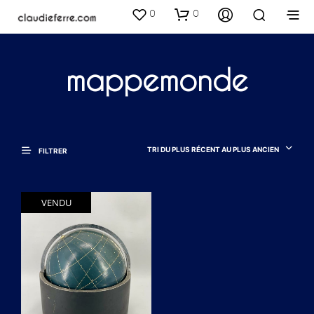
0
0
mappemonde
TRI DU PLUS RÉCENT AU PLUS ANCIEN
FILTRER
VENDU