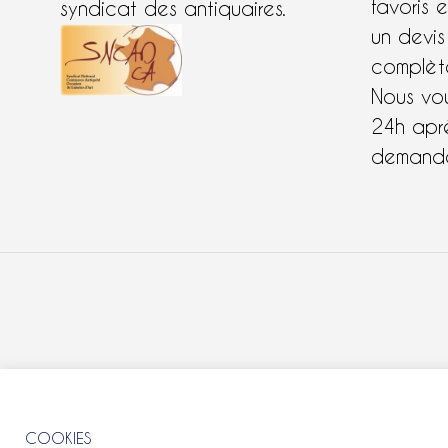
favoris 
syndicat des antiquaires.
un devis
complète
Nous vo
24h apr
demande
COOKIES
COOKIES