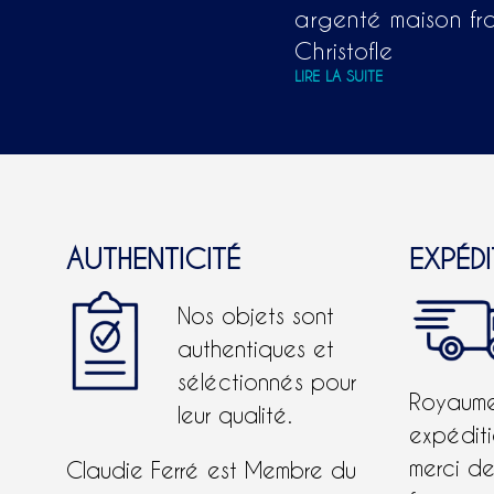
argenté maison fr
Christofle
LIRE LA SUITE
AUTHENTICITÉ
EXPÉD
Nos objets sont
authentiques et
séléctionnés pour
Royaume-
leur qualité.
expéditi
merci d
Claudie Ferré est Membre du