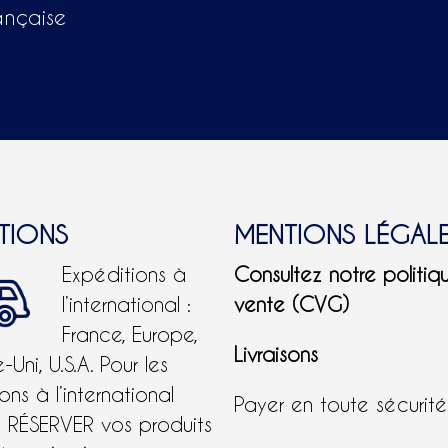
ançaise
ITIONS
MENTIONS LÉGAL
Expéditions à
Consultez notre politiq
l’international :
vente (CVG)
France, Europe,
Livraisons
Uni, U.S.A.
Pour les
ons à l’international
Payer en toute sécurit
e RÉSERVER vos produits