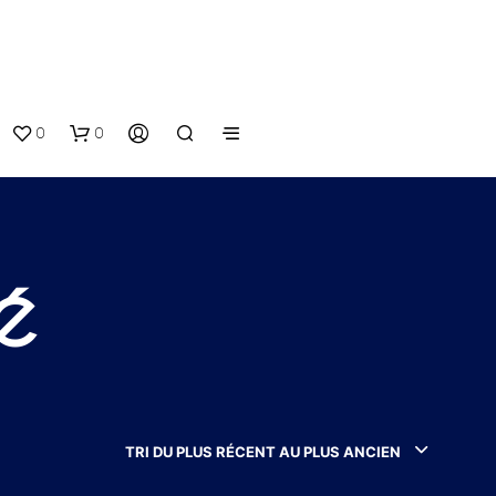
0
0
é
V
O
T
TRI DU PLUS RÉCENT AU PLUS ANCIEN
R
E