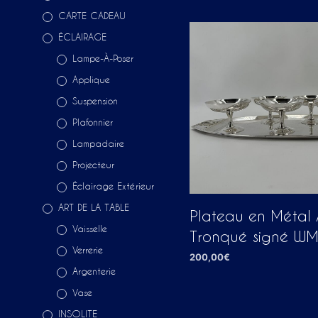
CARTE CADEAU
ÉCLAIRAGE
Lampe-À-Poser
Applique
Suspension
Plafonnier
Lampadaire
Projecteur
Éclairage Extérieur
ART DE LA TABLE
Plateau en Métal
Vaisselle
Tronqué signé W
Verrerie
200,00
€
Argenterie
AJOUTER AU PANIER
Vase
INSOLITE