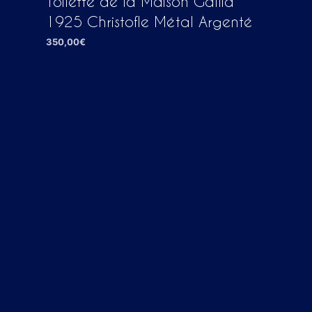
Toilette de la Maison Gallia
1925 Christofle Métal Argenté
350,00
€
AJOUTER AU PANIER