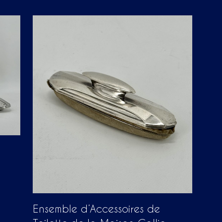
P
A
N
I
E
R
E
S
T
V
I
D
E
.
Ensemble d’Accessoires de