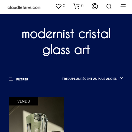
0
0
modernist cristal
glass art
TRI DU PLUS RÉCENT AU PLUS ANCIEN
FILTRER
VENDU