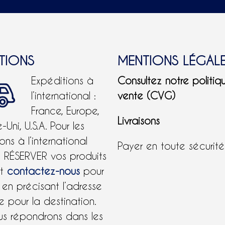
ITIONS
MENTIONS LÉGAL
Expéditions à
Consultez notre politiq
l’international :
vente (CVG)
France, Europe,
Livraisons
Uni, U.S.A.
Pour les
ons à l’international
Payer en toute sécurit
e RÉSERVER vos produits
et
contactez-nous
pour
 en précisant l’adresse
 pour la destination.
us répondrons dans les