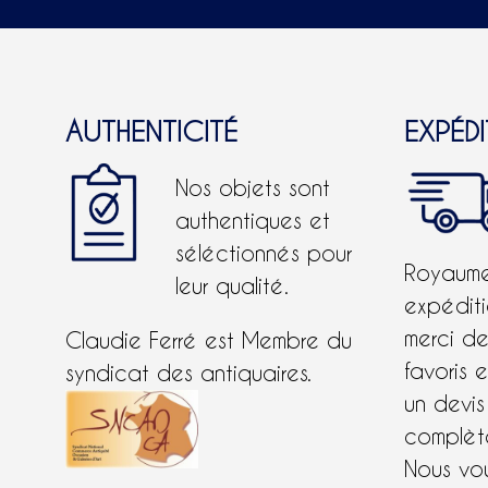
AUTHENTICITÉ
EXPÉD
Nos objets sont
authentiques et
séléctionnés pour
Royaume-
leur qualité.
expéditi
merci d
Claudie Ferré est Membre du
favoris 
syndicat des antiquaires.
un devis
complète
Nous vo