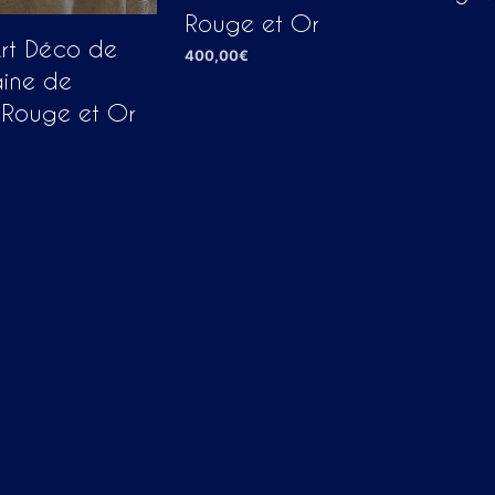
Rouge et Or
Art Déco de
400,00
€
aine de
AJOUTER AU PANIER
e Rouge et Or