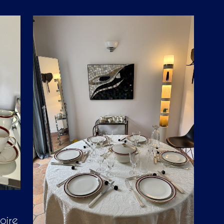
P
A
N
I
E
R
E
S
T
V
I
D
E
.
oire