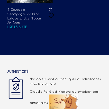
4 Coupes à
Champagne de René
Lalique, service Nippon,
Art Déco
LIRE LA SUITE
AUTHENTICITÉ
Nos objets sont authentiques et séléctionnés
pour leur qualité.
Claudie Ferré est Membre du syndicat des
antiquaires.