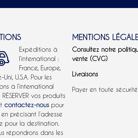
ITIONS
MENTIONS LÉGAL
Expéditions à
Consultez notre politiq
l’international :
vente (CVG)
France, Europe,
Livraisons
Uni, U.S.A.
Pour les
ons à l’international
Payer en toute sécurit
e RÉSERVER vos produits
et
contactez-nous
pour
 en précisant l’adresse
 pour la destination.
us répondrons dans les