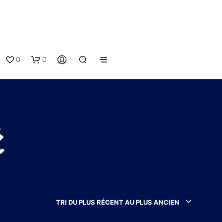
0
0
é
V
O
T
TRI DU PLUS RÉCENT AU PLUS ANCIEN
R
E