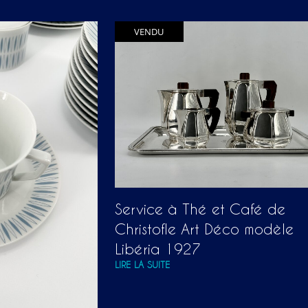
VENDU
Service à Thé et Café de
Christofle Art Déco modèle
Libéria 1927
LIRE LA SUITE