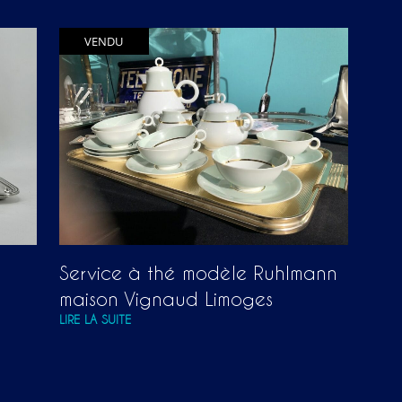
P
A
VENDU
N
I
E
R
E
S
T
V
I
D
E
.
Service à thé modèle Ruhlmann
maison Vignaud Limoges
LIRE LA SUITE