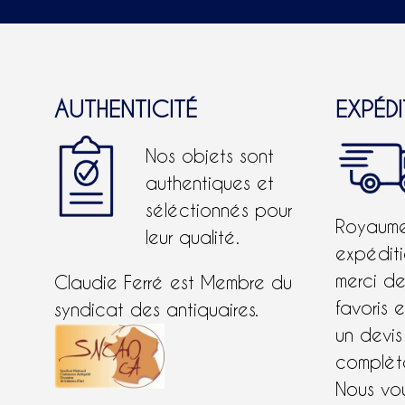
AUTHENTICITÉ
EXPÉD
Nos objets sont
authentiques et
séléctionnés pour
Royaume-
leur qualité.
expéditi
merci d
Claudie Ferré est Membre du
favoris 
syndicat des antiquaires.
un devis
complète
Nous vo