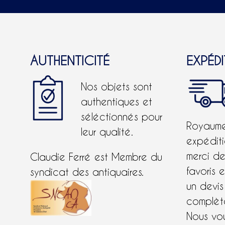
AUTHENTICITÉ
EXPÉD
Nos objets sont
authentiques et
séléctionnés pour
Royaume-
leur qualité.
expéditi
merci d
Claudie Ferré est Membre du
favoris 
syndicat des antiquaires.
un devis
complète
Nous vo