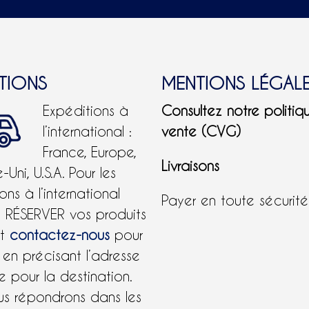
ITIONS
MENTIONS LÉGAL
Expéditions à
Consultez notre politiq
l’international :
vente (CVG)
France, Europe,
Livraisons
Uni, U.S.A.
Pour les
ons à l’international
Payer en toute sécurit
e RÉSERVER vos produits
et
contactez-nous
pour
 en précisant l’adresse
 pour la destination.
us répondrons dans les